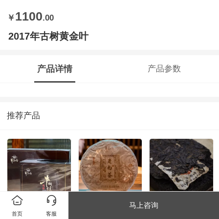
1100
￥
.00
2017年古树黄金叶
产品详情
产品参数
推荐产品
马上咨询
牛栏坑肉桂
2015年老白茶
2002年文革砖
首页
客服