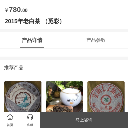
780
￥
.00
2015年老白茶 （觅彩）
产品详情
产品参数
推荐产品
马上咨询
2005年班章孔雀
古树晒红
2001年下关铁饼
首页
客服